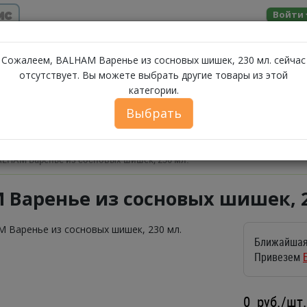
ис
Войти
Помощь
Сожалеем, BALHAM Варенье из сосновых шишек, 230 мл. сейчас
отсутствует. Вы можете выбрать другие товары из этой
МОЛОЧНЫЕ
категории.
ЗА
А
МОРЕПРОДУКТЫ
СЫРЫ
БАКАЛЕЯ
ПРОДУКТЫ
Выбрать
ФЕРМЕРСКИЕ ПРОДУКТЫ
ИКРА
БЕЛОРУССКИЕ П
ALHAM Варенье из сосновых шишек, 230 мл.
 Варенье из сосновых шишек, 2
Ближайшая
Привезем
0
руб./шт.