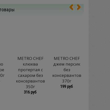
товары
a
METRO CHEF
METRO CHEF
METRO C
ло
клюква
джем персик
варень
ое
протертая с
без
клубнич
0г
сахаром без
консервантов
без
консервантов
370г
консерва
199 руб
350г
370г
316 руб
340 руб