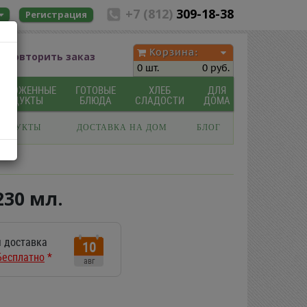
+7 (812)
309-18-38
Регистрация
Корзина:
Повторить заказ
0 шт.
0 руб.
МОРОЖЕННЫЕ
ГОТОВЫЕ
ХЛЕБ
ДЛЯ
ПРОДУКТЫ
БЛЮДА
СЛАДОСТИ
ДОМА
РОДУКТЫ
ДОСТАВКА НА ДОМ
БЛОГ
30 мл.
 доставка
10
Бесплатно
*
авг