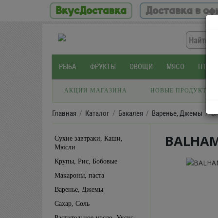
ВкусДоставка
Доставка в оф
РЫБА
ФРУКТЫ
ОВОЩИ
МЯСО
ПТИЦ
АКЦИИ МАГАЗИНА
НОВЫЕ ПРОДУКТЫ
Главная
Каталог
Бакалея
Варенье, Джемы
B
BALHAM
Сухие завтраки, Каши,
Мюсли
Крупы, Рис, Бобовые
Макароны, паста
Варенье, Джемы
Сахар, Соль
Растительное масло, Уксус