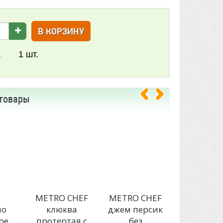
В КОРЗИНУ
.
1
шт.
товары
a
METRO CHEF
METRO CHEF
METRO C
ло
клюква
джем персик
варень
ое
протертая с
без
клубнич