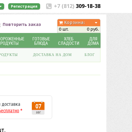
+7 (812)
309-18-38
Регистрация
Корзина:
Повторить заказ
0 шт.
0 руб.
МОРОЖЕННЫЕ
ГОТОВЫЕ
ХЛЕБ
ДЛЯ
ПРОДУКТЫ
БЛЮДА
СЛАДОСТИ
ДОМА
РОДУКТЫ
ДОСТАВКА НА ДОМ
БЛОГ
г
 доставка
07
Бесплатно
*
авг
шт.