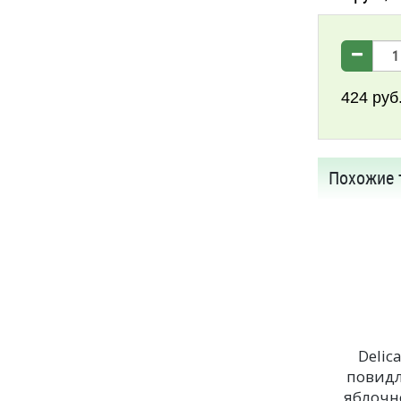
424
руб
Похожие 
Delic
повид
яблочн