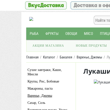
ВкусДоставка
Доставка в оф
РЫБА
ФРУКТЫ
ОВОЩИ
МЯСО
ПТИЦ
АКЦИИ МАГАЗИНА
НОВЫЕ ПРОДУКТЫ
Главная
Каталог
Бакалея
Варенье, Джемы
Лу
Лукаши
Сухие завтраки, Каши,
Мюсли
Крупы, Рис, Бобовые
Макароны, паста
Варенье, Джемы
Сахар, Соль
Растительное масло, Уксус