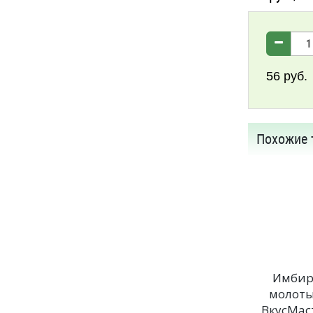
56
руб.
Похожие 
Имбир
молот
ВкусМас