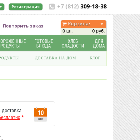
+7 (812)
309-18-38
Регистрация
Корзина:
Повторить заказ
0 шт.
0 руб.
МОРОЖЕННЫЕ
ГОТОВЫЕ
ХЛЕБ
ДЛЯ
ПРОДУКТЫ
БЛЮДА
СЛАДОСТИ
ДОМА
РОДУКТЫ
ДОСТАВКА НА ДОМ
БЛОГ
 доставка
10
Бесплатно
*
авг
т.