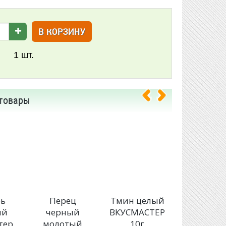
В КОРЗИНУ
1
шт.
товары
ь
Перец
Тмин целый
Карри
ый
черный
ВКУСМАСТЕР
припра
тер
молотый
10г
ВКУСМАС