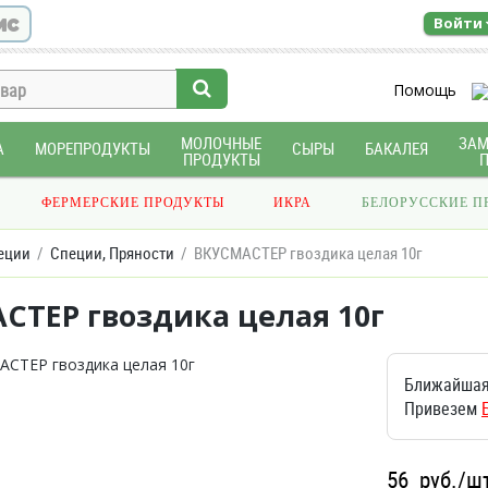
ис
Войти
Помощь
МОЛОЧНЫЕ
ЗА
А
МОРЕПРОДУКТЫ
СЫРЫ
БАКАЛЕЯ
ПРОДУКТЫ
ФЕРМЕРСКИЕ ПРОДУКТЫ
ИКРА
БЕЛОРУССКИЕ П
еции
Специи, Пряности
ВКУСМАСТЕР гвоздика целая 10г
СТЕР гвоздика целая 10г
Ближайшая
Привезем
56
руб./ш