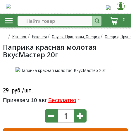
0
Каталог
Бакалея
Соусы, Приправы, Специи
Специи, Прян
Паприка красная молотая
ВкусМастер 20г
29
руб./шт.
Привезем 10 авг
Бесплатно
*