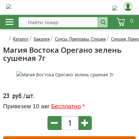
0
Каталог
Бакалея
Соусы, Приправы, Специи
Специи, Прян
Магия Востока Орегано зелень
сушеная 7г
23
руб./шт.
Привезем 10 авг
Бесплатно
*