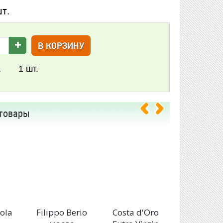
шт.
В КОРЗИНУ
.
1
шт.
товары
ola
Filippo Berio
Costa d'Oro
Basso ма