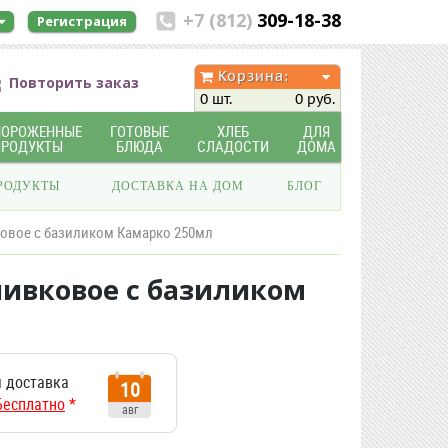
+7 (812)
309-18-38
Регистрация
Корзина:
Повторить заказ
0 шт.
0 руб.
МОРОЖЕННЫЕ
ГОТОВЫЕ
ХЛЕБ
ДЛЯ
ПРОДУКТЫ
БЛЮДА
СЛАДОСТИ
ДОМА
РОДУКТЫ
ДОСТАВКА НА ДОМ
БЛОГ
ивковое c базиликом Камарко 250мл
оливковое c базиликом
 доставка
10
Бесплатно
*
авг