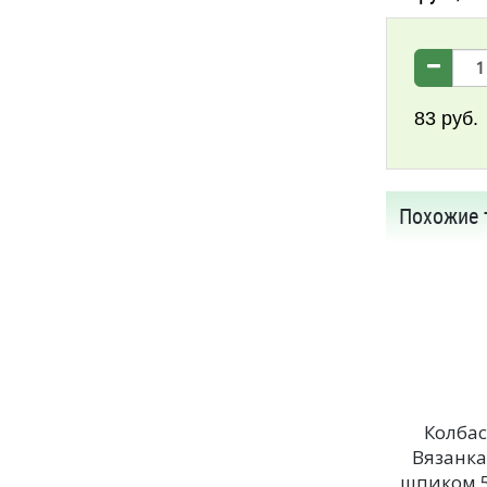
83
руб.
Похожие 
Колба
Вязанка
шпиком 