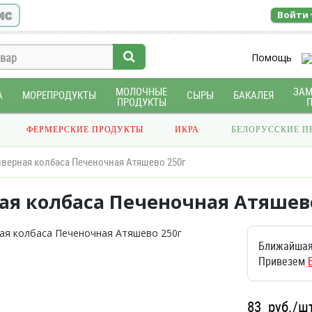
ис
Войти
Помощь
МОЛОЧНЫЕ
ЗА
А
МОРЕПРОДУКТЫ
СЫРЫ
БАКАЛЕЯ
ПРОДУКТЫ
ФЕРМЕРСКИЕ ПРОДУКТЫ
ИКРА
БЕЛОРУССКИЕ П
верная колбаса Печеночная Атяшево 250г
ая колбаса Печеночная Атяшево
Ближайшая
Привезем
83
руб./ш