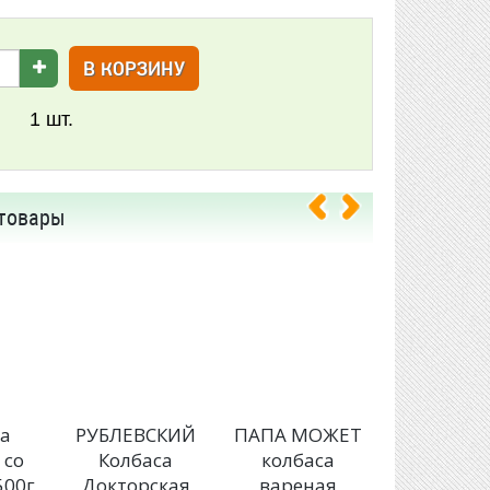
В КОРЗИНУ
1
шт.
товары
са
РУБЛЕВСКИЙ
ПАПА МОЖЕТ
Колбас
 со
Колбаса
колбаса
Вязанк
500г
Докторская
вареная
Классиче