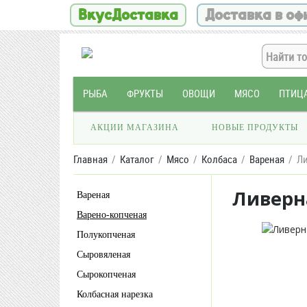
ВкусДоставка
Доставка в оф
РЫБА
ФРУКТЫ
ОВОЩИ
МЯСО
ПТИЦ
АКЦИИ МАГАЗИНА
НОВЫЕ ПРОДУКТЫ
Главная
Каталог
Мясо
Колбаса
Вареная
Ли
Ливерн
Вареная
Варено-копченая
Полукопченая
Сыровяленая
Сырокопченая
Колбасная нарезка