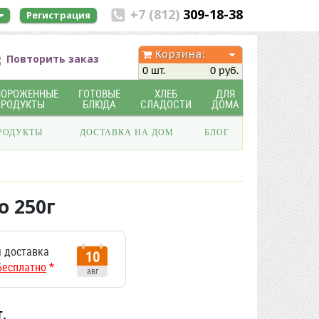
+7 (812)
309-18-38
Регистрация
Корзина:
Повторить заказ
0 шт.
0 руб.
МОРОЖЕННЫЕ
ГОТОВЫЕ
ХЛЕБ
ДЛЯ
ПРОДУКТЫ
БЛЮДА
СЛАДОСТИ
ДОМА
РОДУКТЫ
ДОСТАВКА НА ДОМ
БЛОГ
 250г
 доставка
10
Бесплатно
*
авг
т.