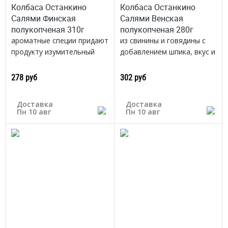
Колбаса Останкино
Колбаса Останкино
Салями Финская
Салями Венская
полукопченая 310г
полукопченая 280г
ароматные специи придают
из свинины и говядины с
продукту изумительный
добавлением шпика, вкус и
вкус — пряный, с легкой
аромат классической
кислинкой.
копченой колбасы.
278 руб
302 руб
Россия
Россия
Доставка
Доставка
Пн 10 авг
Пн 10 авг