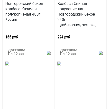
Новгородский бекон
Колбаса Свиная
колбаса Казачья
полукопченая
полукопченая 400г
Новгородский бекон
240г
Россия
с добавления, чеснока,
черного перца и соли,
подходит для
165 руб
224 руб
приготовления солянки
Россия
Доставка
Доставка
Пн 10 авг
Пн 10 авг