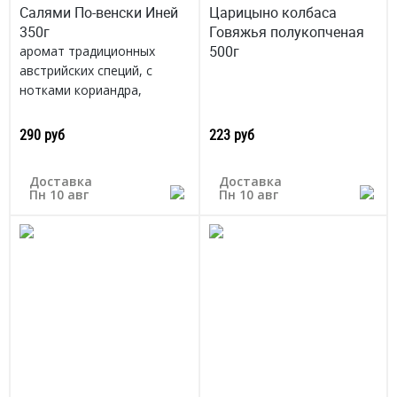
Салями По-венски Иней
Царицыно колбаса
350г
Говяжья полукопченая
500г
аромат традиционных
австрийских специй, с
нотками кориандра,
кардамона и черного перца
Россия
290 руб
223 руб
Доставка
Доставка
Пн 10 авг
Пн 10 авг