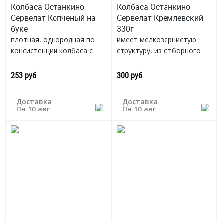
Колбаса Останкино
Колбаса Останкино
Сервелат Копченый на
Сервелат Кремлевский
буке
330г
плотная, однородная по
имеет мелкозернистую
консистенции колбаса с
структуру, из отборного
приятным ароматом и
мяса, натуральное
вкусом.
копчение на буковой щепе
253 руб
300 руб
Россия
Россия
Доставка
Доставка
Пн 10 авг
Пн 10 авг