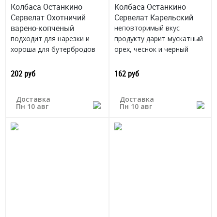
Колбаса Останкино
Колбаса Останкино
Сервелат Охотничий
Сервелат Карельский
варено-копченый
неповторимый вкус
подходит для нарезки и
продукту дарит мускатный
хороша для бутербродов
орех, чеснок и черный
приятный вкус и аромат
перец.
Россия
Россия
202 руб
162 руб
Доставка
Доставка
Пн 10 авг
Пн 10 авг