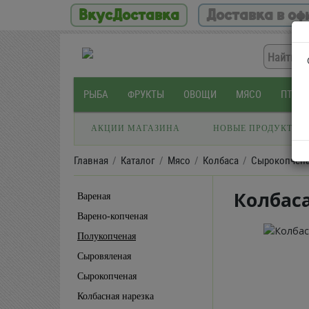
ВкусДоставка
Доставка в оф
РЫБА
ФРУКТЫ
ОВОЩИ
МЯСО
ПТИЦ
АКЦИИ МАГАЗИНА
НОВЫЕ ПРОДУКТЫ
Главная
Каталог
Мясо
Колбаса
Сырокопчен
Колбас
Вареная
Варено-копченая
Полукопченая
Сыровяленая
Сырокопченая
Колбасная нарезка