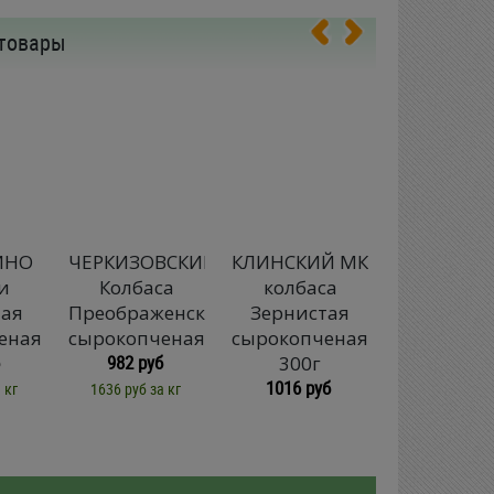
товары
ИНО
ЧЕРКИЗОВСКИЙ
КЛИНСКИЙ МК
КЛИНСКИ
и
Колбаса
колбаса
Колбас
тая
Преображенская
Зернистая
сырокопч
еная
сырокопченая
сырокопченая
мини-сал
982 руб
300г
300г
1016 руб
496 руб
 кг
1636 руб за кг