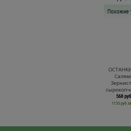
Похожие 
ОСТАНК
Салям
Зернис
сырокопч
568 руб
1135 руб за