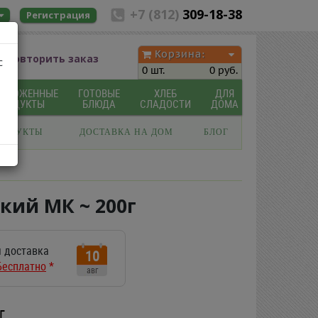
+7 (812)
309-18-38
Регистрация
Корзина:
Повторить заказ
с
0 шт.
0 руб.
МОРОЖЕННЫЕ
ГОТОВЫЕ
ХЛЕБ
ДЛЯ
ПРОДУКТЫ
БЛЮДА
СЛАДОСТИ
ДОМА
РОДУКТЫ
ДОСТАВКА НА ДОМ
БЛОГ
кий МК ~ 200г
 доставка
10
Бесплатно
*
авг
г