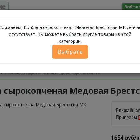
ис
Войти
Помощь
Сожалеем, Колбаса сырокопченая Медовая Брестский МК сейча
отсутствует. Вы можете выбрать другие товары из этой
МОЛОЧНЫЕ
категории.
ЗА
А
МОРЕПРОДУКТЫ
СЫРЫ
БАКАЛЕЯ
ПРОДУКТЫ
Выбрать
ФЕРМЕРСКИЕ ПРОДУКТЫ
ИКРА
БЕЛОРУССКИЕ П
ая
Колбаса сырокопченая Медовая Брестский МК
а сырокопченая Медовая Брестс
Ближайшая
Привезем
1654
руб/к