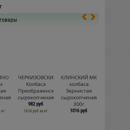
г
товары
ИНО
ЧЕРКИЗОВСКИЙ
КЛИНСКИЙ МК
КЛИНСКИ
и
Колбаса
колбаса
Колбас
тая
Преображенская
Зернистая
сырокопч
еная
сырокопченая
сырокопченая
мини-сал
982 руб
300г
300г
1016 руб
496 руб
 кг
1636 руб за кг