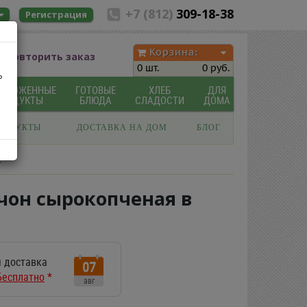
+7 (812)
309-18-38
Регистрация
Корзина:
Повторить заказ
0 шт.
0 руб.
ь
МОРОЖЕННЫЕ
ГОТОВЫЕ
ХЛЕБ
ДЛЯ
ПРОДУКТЫ
БЛЮДА
СЛАДОСТИ
ДОМА
РОДУКТЫ
ДОСТАВКА НА ДОМ
БЛОГ
е
ичон сырокопченая в
 доставка
07
Бесплатно
*
авг