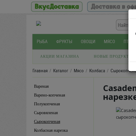
ВкусДоставка
Доставка в оф
РЫБА
ФРУКТЫ
ОВОЩИ
МЯСО
ПТИЦ
АКЦИИ МАГАЗИНА
НОВЫЕ ПРОДУКТЫ
Главная
Каталог
Мясо
Колбаса
Сырокопчен
Casadem
Вареная
нарезке
Варено-копченая
Полукопченая
Сыровяленая
Сырокопченая
Колбасная нарезка