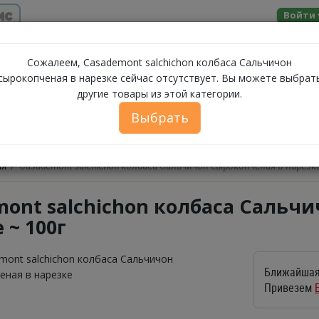
ис
Войти
Помощь
Сожалеем, Casademont salchichon колбаса Сальчичон
сырокопченая в нарезке сейчас отсутствует. Вы можете выбрат
другие товары из этой категории.
МОЛОЧНЫЕ
ЗА
А
МОРЕПРОДУКТЫ
СЫРЫ
БАКАЛЕЯ
ПРОДУКТЫ
Выбрать
ФЕРМЕРСКИЕ ПРОДУКТЫ
ИКРА
БЕЛОРУССКИЕ П
ая
Casademont salchichon колбаса Сальчичон сырокопченая в нарезк
ont salchichon колбаса Сальч
 ~ 100г
Ближайшая
Привезем