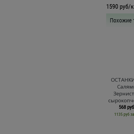
1590
руб/к
Похожие 
ОСТАНК
Салям
Зернис
сырокопч
568 руб
1135 руб за