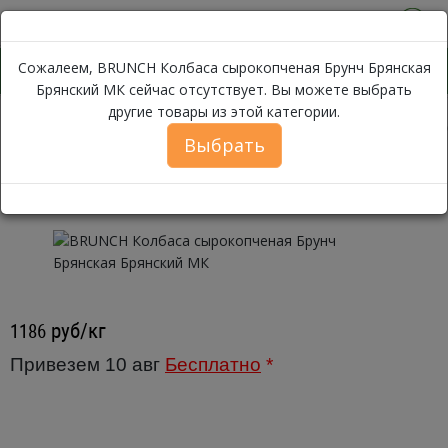
0
Сожалеем, BRUNCH Колбаса сырокопченая Брунч Брянская
Брянский МК сейчас отсутствует. Вы можете выбрать
другие товары из этой категории.
BRUNCH Колба
Каталог
Мясо
Колбаса
Сырокопченая
Выбрать
BRUNCH Колбаса сырокопченая
Брунч Брянская Брянский МК
руб/кг
1186
Привезем 10 авг
Бесплатно
*