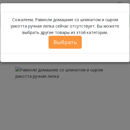
0
Сожалеем, Равиоли домашние со шпинатом и сыром
рикотта ручная лепка сейчас отсутствует. Вы можете
выбрать другие товары из этой категории.
Равиоли д
Каталог
Замороженные продукты
Пельмени
Выбрать
Равиоли домашние со шпинатом
и сыром рикотта ручная лепка