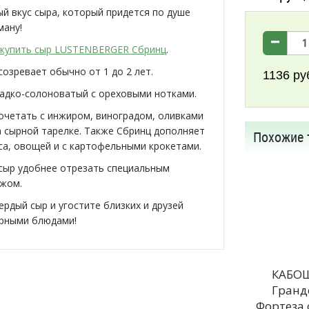
й вкус сыра, который придется по душе
ману!
купить сыр LUSTENBERGER Сбринц
.
созревает обычно от 1 до 2 лет.
1136
ру
ладко-солоноватый с ореховыми нотками.
очетать с инжиром, виноградом, оливками
а сырной тарелке. Также Сбринц дополняет
Похожие 
са, овощей и с картофельными крокетами.
 сыр удобнее отрезать специальным
жом.
ердый сыр и угостите близких и друзей
рными блюдами!
КАБО
Гранд
Фортеза