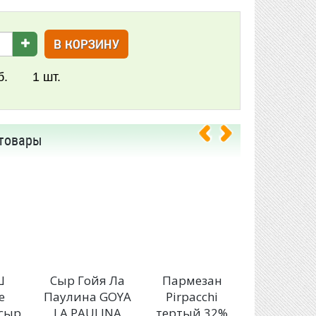
В КОРЗИНУ
б.
1
шт.
товары
Ш
Сыр Гойя Ла
Пармезан
Сыр
е
Паулина GOYA
Pirpacchi
Алтайск
 сыр
LA PAULINA
тертый 32%
Мини