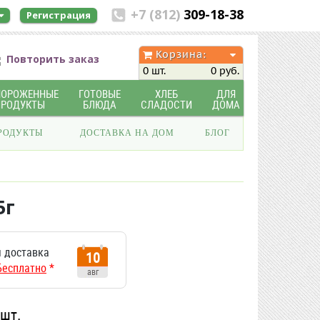
+7 (812)
309-18-38
Регистрация
Корзина:
Повторить заказ
0 шт.
0 руб.
МОРОЖЕННЫЕ
ГОТОВЫЕ
ХЛЕБ
ДЛЯ
ПРОДУКТЫ
БЛЮДА
СЛАДОСТИ
ДОМА
РОДУКТЫ
ДОСТАВКА НА ДОМ
БЛОГ
5г
 доставка
10
Бесплатно
*
авг
/шт.