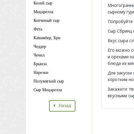
Козий сыр
Многогранны
сырному гур
Моцарелла
Копченый сыр
Попробуйте
Фета
Сыр Сбринц 
Камамбер, Бри
Вкус сыра с
Чеддер
Его можно с
Чечил
и орехами н
блюда из мя
Брынза
Для закуски
Нарезки
коротким но
Полумягкий сыр
Закажите тв
Сыр Моцарелла
вкусными сы
Назад