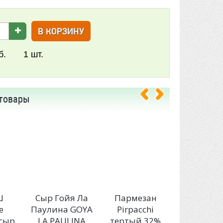
В КОРЗИНУ
б.
1
шт.
товары
Ш
Сыр Гойя Ла
Пармезан
Сыр
е
Паулина GOYA
Pirpacchi
Алтайск
 сыр
LA PAULINA
тертый 32%
Мини