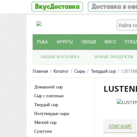
ВкусДоставка
Доставка в оф
РЫБА
ФРУКТЫ
ОВОЩИ
МЯСО
ПТИЦ
АКЦИИ МАГАЗИНА
НОВЫЕ ПРОДУКТЫ
Главная
Каталог
Сыры
Твердый сыр
LUSTENB
LUSTENB
Домашний сыр
Сыр с плесенью
Твердый сыр
Полутвердые сыры
Мягкий сыр
ОПИСАНИЕ
Сулугуни