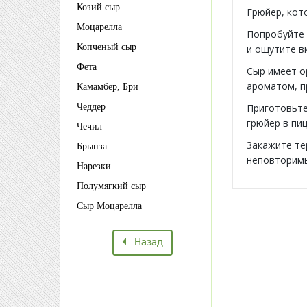
Козий сыр
Грюйер, кот
Моцарелла
Попробуйте
Копченый сыр
и ощутите в
Фета
Сыр имеет о
ароматом, п
Камамбер, Бри
Чеддер
Приготовьте
грюйер в пиц
Чечил
Закажите те
Брынза
неповторимы
Нарезки
Полумягкий сыр
Сыр Моцарелла
Назад