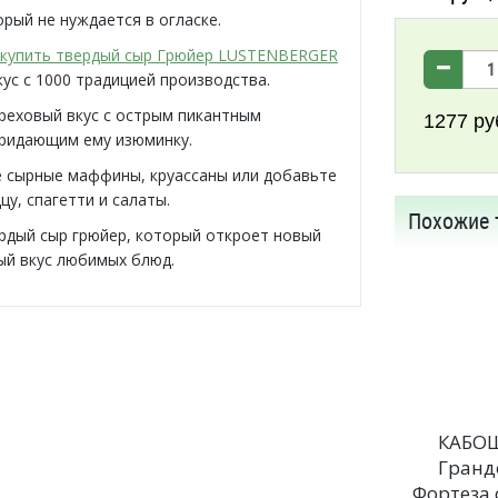
орый не нуждается в огласке.
купить твердый сыр Грюйер LUSTENBERGER
кус с 1000 традицией производства.
реховый вкус с острым пикантным
1277
ру
ридающим ему изюминку.
 сырные маффины, круассаны или добавьте
цу, спагетти и салаты.
Похожие 
рдый сыр грюйер, который откроет новый
й вкус любимых блюд.
КАБО
Гранд
Фортеза