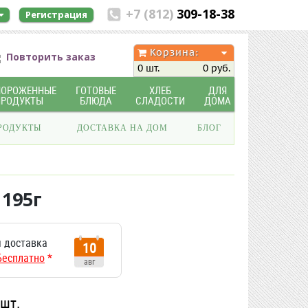
+7 (812)
309-18-38
Регистрация
Корзина:
Повторить заказ
0 шт.
0 руб.
МОРОЖЕННЫЕ
ГОТОВЫЕ
ХЛЕБ
ДЛЯ
ПРОДУКТЫ
БЛЮДА
СЛАДОСТИ
ДОМА
РОДУКТЫ
ДОСТАВКА НА ДОМ
БЛОГ
195г
 доставка
10
Бесплатно
*
авг
/шт.