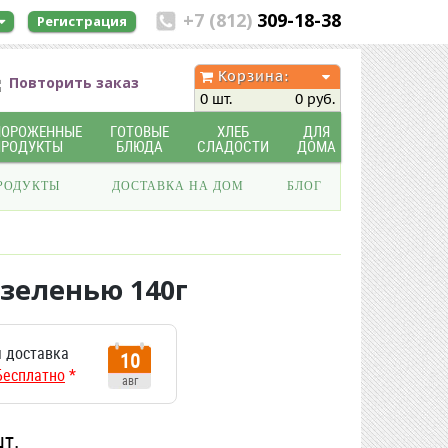
+7 (812)
309-18-38
Регистрация
Корзина:
Повторить заказ
0 шт.
0 руб.
МОРОЖЕННЫЕ
ГОТОВЫЕ
ХЛЕБ
ДЛЯ
ПРОДУКТЫ
БЛЮДА
СЛАДОСТИ
ДОМА
РОДУКТЫ
ДОСТАВКА НА ДОМ
БЛОГ
зеленью 140г
 доставка
10
Бесплатно
*
авг
шт.