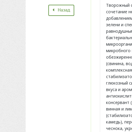
Творожный с
Назад
сочетание н
добавлением
зелени и спе
равнодушным
бактериальн
микроорган
микробного 
обезжиренно
(свинина, в
комплексная
стабилизато
глюкозный с
вкуса и аро
антиокислит
консервант 
винная и ли
(стабилизат
камедь), пе
чеснока, ук