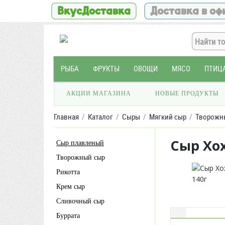
ВкусДоставка
Доставка в оф
РЫБА
ФРУКТЫ
ОВОЩИ
МЯСО
ПТИЦ
АКЦИИ МАГАЗИНА
НОВЫЕ ПРОДУКТЫ
Главная
Каталог
Сыры
Мягкий сыр
Творожн
Сыр Хо
Сыр плавленый
Творожный сыр
Рикотта
Крем сыр
Сливочный сыр
Буррата