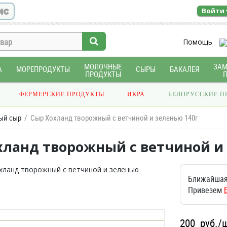
ис
Войти
Помощь
МОЛОЧНЫЕ
ЗА
А
МОРЕПРОДУКТЫ
СЫРЫ
БАКАЛЕЯ
ПРОДУКТЫ
ФЕРМЕРСКИЕ ПРОДУКТЫ
ИКРА
БЕЛОРУССКИЕ П
ый сыр
Сыр Хохланд творожный с ветчиной и зеленью 140г
хланд творожный с ветчиной и 
Ближайшая
Привезем
200
руб./