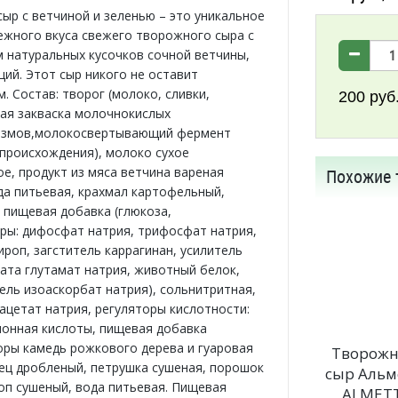
ыр с ветчиной и зеленью – это уникальное
ежного вкуса свежего творожного сыра с
 натуральных кусочков сочной ветчины,
ций. Этот сыр никого не оставит
. Состав: творог (молоко, сливки,
200
руб
ая закваска молочнокислых
измов,молокосвертывающий фермент
происхождения), молоко сухое
е, продукт из мяса ветчина вареная
Похожие 
ода питьевая, крахмал картофельный,
 пищевая добавка (глюкоза,
ры: дифосфат натрия, трифосфат натрия,
ироп, загститель каррагинан, усилитель
мата глутамат натрия, животный белок,
ель изоаскорбат натрия), сольнитритная,
(ацетат натрия, регуляторы кислотности:
монная кислоты, пищевая добавка
оры камедь рожкового дерева и гуаровая
Творож
рец дробленый, петрушка сушеная, порошок
сыр Альм
роп сушеный, вода питьевая. Пищевая
ALMET