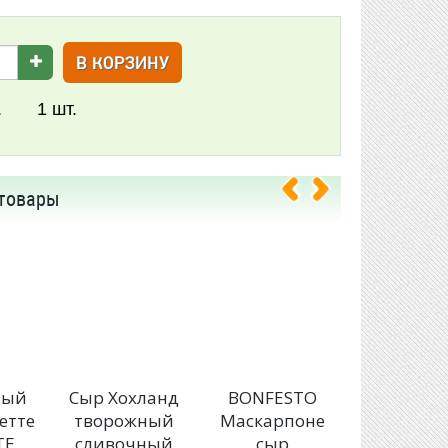
В КОРЗИНУ
.
1
шт.
товары
ный
Сыр Хохланд
BONFESTO
Сыр
етте
творожный
Маскарпоне
творожн
TE
сливочный
сыр
сливочн