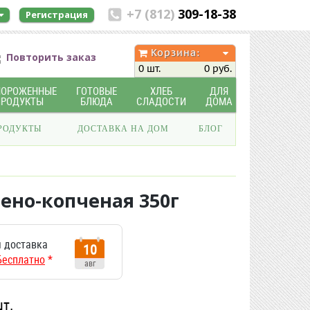
+7 (812)
309-18-38
Регистрация
Корзина:
Повторить заказ
0 шт.
0 руб.
МОРОЖЕННЫЕ
ГОТОВЫЕ
ХЛЕБ
ДЛЯ
ПРОДУКТЫ
БЛЮДА
СЛАДОСТИ
ДОМА
РОДУКТЫ
ДОСТАВКА НА ДОМ
БЛОГ
ено-копченая 350г
 доставка
10
Бесплатно
*
авг
шт.