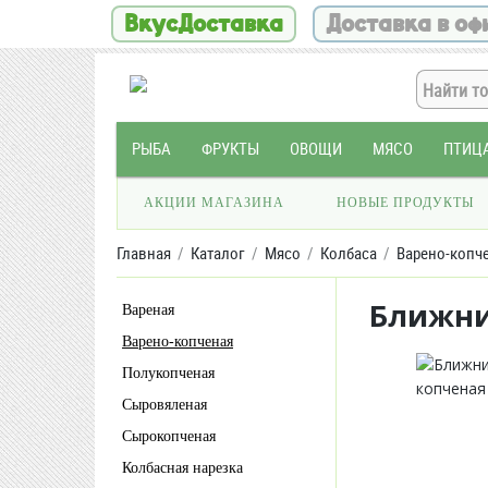
ВкусДоставка
Доставка в оф
РЫБА
ФРУКТЫ
ОВОЩИ
МЯСО
ПТИЦ
АКЦИИ МАГАЗИНА
НОВЫЕ ПРОДУКТЫ
Главная
Каталог
Мясо
Колбаса
Варено-копч
Ближни
Вареная
Варено-копченая
Полукопченая
Сыровяленая
Сырокопченая
Колбасная нарезка