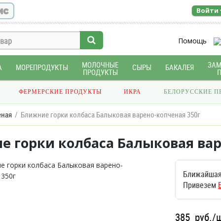
ис
Войти
Помощь
МОЛОЧНЫЕ
ЗА
А
МОРЕПРОДУКТЫ
СЫРЫ
БАКАЛЕЯ
ПРОДУКТЫ
ФЕРМЕРСКИЕ ПРОДУКТЫ
ИКРА
БЕЛОРУССКИЕ П
еная
Ближние горки колбаса Балыковая варено-копченая 350г
е горки колбаса Балыковая вар
Ближайшая
Привезем
385
руб./