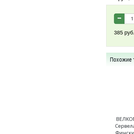
385
руб
Похожие 
ВЕЛКО
Сервел
Финск