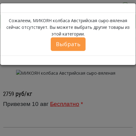
0
Сожалеем, МИКОЯН колбаса Австрийская сыро-вяленая
сейчас отсутствует. Вы можете выбрать другие товары из
этой категории.
МИКОЯН колба
Каталог
Мясо
Колбаса
Сыровяленая
Выбрать
МИКОЯН колбаса Австрийская
сыро-вяленая
руб/кг
2759
Привезем 10 авг
Бесплатно
*