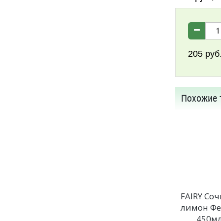
205
руб
Похожие 
FAIRY Со
лимон Ф
450м