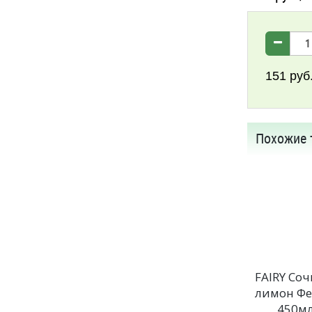
151
руб
Похожие 
FAIRY Со
лимон Ф
450м