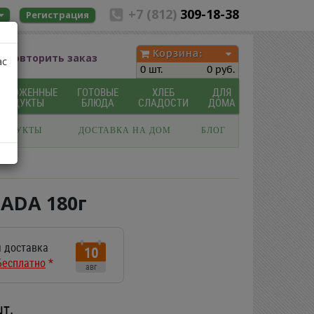
+7 (812)
309-18-38
Регистрация
Корзина:
Повторить заказ
ас
0 шт.
0 руб.
МОРОЖЕННЫЕ
ГОТОВЫЕ
ХЛЕБ
ДЛЯ
ПРОДУКТЫ
БЛЮДА
СЛАДОСТИ
ДОМА
РОДУКТЫ
ДОСТАВКА НА ДОМ
БЛОГ
ADA 180г
 доставка
10
Бесплатно
*
авг
шт.