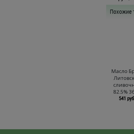
Похожие 
Масло Бр
Литовс
сливоч
82.5% 3
541 руб