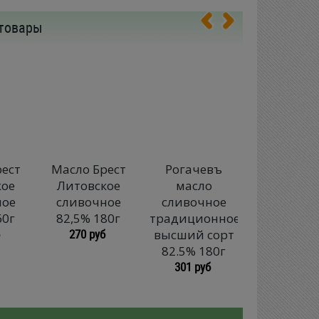
товары
ест
Масло Брест
Рогачевъ
Минска
кое
Литовское
масло
Марка ма
ное
сливочное
сливочное
сладкосли
60г
82,5% 180г
традиционное
несолён
270 руб
высший сорт
высший с
82.5% 180г
82.5% 18
301 руб
262 руб