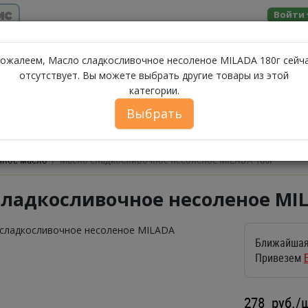
ис
Войти
Помощь
ожалеем, Масло сладкосливочное несоленое MILADA 180г сейч
отсутствует. Вы можете выбрать другие товары из этой
МОЛОЧНЫЕ
категории.
ЗА
А
МОРЕПРОДУКТЫ
СЫРЫ
БАКАЛЕЯ
ПРОДУКТЫ
Выбрать
ФЕРМЕРСКИЕ ПРОДУКТЫ
ИКРА
БЕЛОРУССКИЕ П
чное масло
Масло сладкосливочное несоленое MILADA 180г
сладкосливочное несоленое MIL
Ближайшая
Привезем
278
руб./