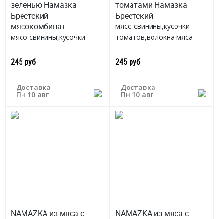
зеленью Намазка
томатами Намазка
Брестский
Брестский
мясокомбинат
мясо свинины,кусочки
мясо свинины,кусочки
томатов,волокна мяса
душистая зелень,волокна
Беларусь
мяса
245 руб
245 руб
Беларусь
Доставка
Доставка
Пн 10 авг
Пн 10 авг
NAMAZKA из мяса с
NAMAZKA из мяса с