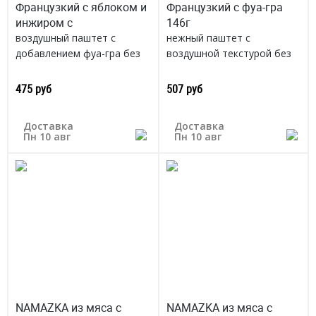
Французкий с яблоком и
Французкий с фуа-гра
инжиром с
146г
воздушный паштет с
нежный паштет с
добавлением фуа-гра без
воздушной текстурой без
ароматизаторов,красителей,фосфатов
ароматизаторов,красителей,
Беларусь
Беларусь
475 руб
507 руб
Доставка
Доставка
Пн 10 авг
Пн 10 авг
NAMAZKA из мяса с
NAMAZKA из мяса с