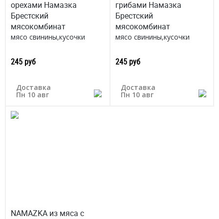
орехами Намазка
грибами Намазка
Брестский
Брестский
мясокомбинат
мясокомбинат
мясо свинины,кусочки
мясо свинины,кусочки
орехов,волокна мяса
грибов,волокна мяса
Беларусь
Беларусь
245 руб
245 руб
Доставка
Доставка
Пн 10 авг
Пн 10 авг
NAMAZKA из мяса с