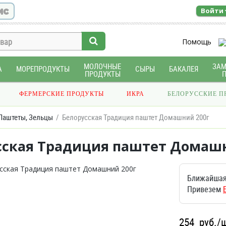
ис
Войти
Помощь
МОЛОЧНЫЕ
ЗА
А
МОРЕПРОДУКТЫ
СЫРЫ
БАКАЛЕЯ
ПРОДУКТЫ
ФЕРМЕРСКИЕ ПРОДУКТЫ
ИКРА
БЕЛОРУССКИЕ П
Паштеты, Зельцы
Белорусская Традиция паштет Домашний 200г
сская Традиция паштет Домашн
Ближайшая
Привезем
254
руб./