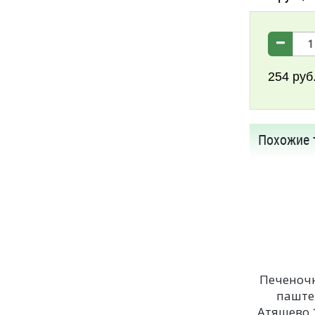
254
руб
Похожие 
Печеноч
паште
Атяшево 