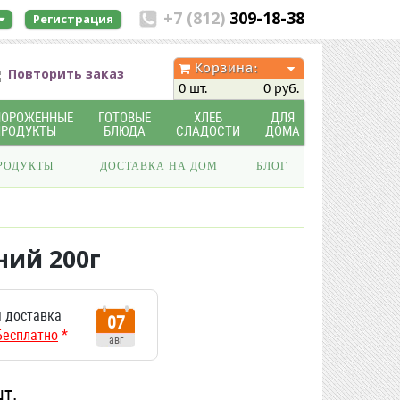
+7 (812)
309-18-38
Регистрация
Корзина:
Повторить заказ
0 шт.
0 руб.
МОРОЖЕННЫЕ
ГОТОВЫЕ
ХЛЕБ
ДЛЯ
ПРОДУКТЫ
БЛЮДА
СЛАДОСТИ
ДОМА
РОДУКТЫ
ДОСТАВКА НА ДОМ
БЛОГ
ий 200г
 доставка
07
Бесплатно
*
авг
шт.