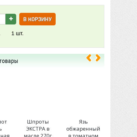
В КОРЗИНУ
.
1
шт.
товары
лот
Шпроты
Язь
Доброфл
ь
ЭКСТРА в
обжаренный
Сайра
ьная
масле 270г
в томатном
натураль