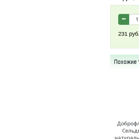
231
руб
Похожие 
Доброф
Сельд
натурал