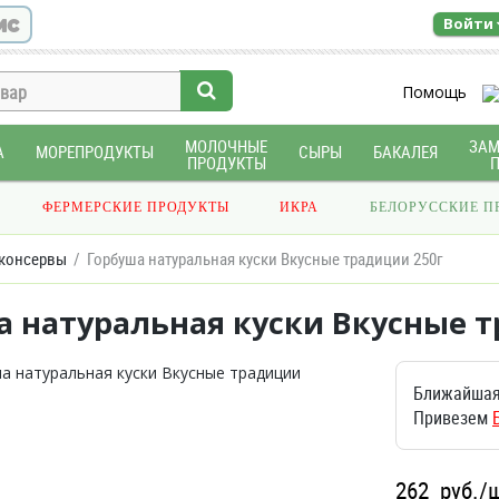
ис
Войти
Помощь
МОЛОЧНЫЕ
ЗА
А
МОРЕПРОДУКТЫ
СЫРЫ
БАКАЛЕЯ
ПРОДУКТЫ
ФЕРМЕРСКИЕ ПРОДУКТЫ
ИКРА
БЕЛОРУССКИЕ П
консервы
Горбуша натуральная куски Вкусные традиции 250г
а натуральная куски Вкусные т
Ближайшая
Привезем
262
руб./