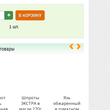
В КОРЗИНУ
.
1
шт.
товары
лот
Шпроты
Язь
Доброфл
ь
ЭКСТРА в
обжаренный
Сайра
ьная
масле 270г
в томатном
натураль