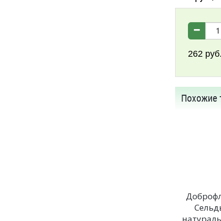
262
руб
Похожие 
Доброф
Сельд
натурал