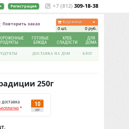
+7 (812)
309-18-38
Регистрация
Корзина:
Повторить заказ
0 шт.
0 руб.
МОРОЖЕННЫЕ
ГОТОВЫЕ
ХЛЕБ
ДЛЯ
ПРОДУКТЫ
БЛЮДА
СЛАДОСТИ
ДОМА
РОДУКТЫ
ДОСТАВКА НА ДОМ
БЛОГ
радиции 250г
 доставка
10
Бесплатно
*
авг
шт.