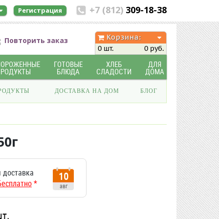
+7 (812)
309-18-38
Регистрация
Корзина:
Повторить заказ
0 шт.
0 руб.
МОРОЖЕННЫЕ
ГОТОВЫЕ
ХЛЕБ
ДЛЯ
ПРОДУКТЫ
БЛЮДА
СЛАДОСТИ
ДОМА
РОДУКТЫ
ДОСТАВКА НА ДОМ
БЛОГ
50г
 доставка
10
Бесплатно
*
авг
шт.