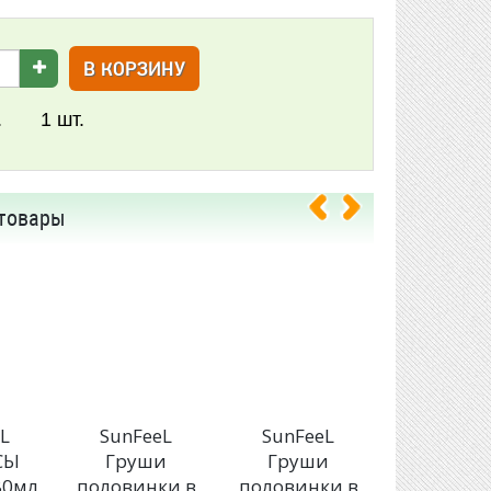
В КОРЗИНУ
.
1
шт.
товары
L
SunFeeL
SunFeeL
SunFee
СЫ
Груши
Груши
Клубник
80мл
половинки в
половинки в
сиропе 5