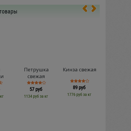
товары
п
Петрушка
Кинза свежая
Укроп св
ки
свежая
89 руб
57 руб
57 руб
1776 руб за кг
1134 руб за 
 кг
1134 руб за кг