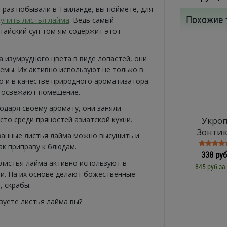
ь раз побывали в Таиланде, вы поймете, для
Похожие 
купить листья лайма
. Ведь самый
тайский суп том ям содержит этот
а изумрудного цвета в виде лопастей, они
аемы. Их активно используют не только в
но и в качестве природного ароматизатора.
 освежают помещение.
годаря своему аромату, они заняли
сто среди пряностей азиатской кухни.
Укро
Зонти
анные листья лайма можно высушить и
ак приправу к блюдам.
338 руб
 листья лайма активно используют в
845 руб за
и. На их основе делают божественные
, скрабы.
ьзуете листья лайма вы?