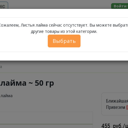
ис
Войти
Помощь
Сожалеем, Листья лайма сейчас отсутствует. Вы можете выбрат
другие товары из этой категории.
МОЛОЧНЫЕ
ЗА
А
МОРЕПРОДУКТЫ
СЫРЫ
БАКАЛЕЯ
Выбрать
ПРОДУКТЫ
ФЕРМЕРСКИЕ ПРОДУКТЫ
ИКРА
БЕЛОРУССКИЕ П
а
лайма ~ 50 гр
Ближайшая
Привезем
455
руб./