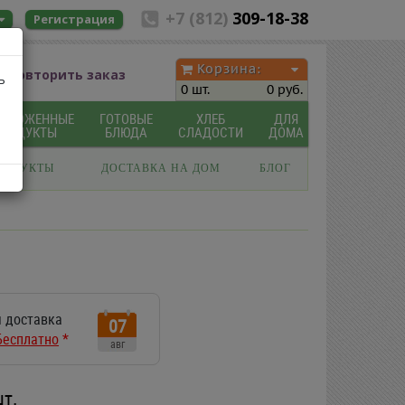
+7 (812)
309-18-38
Регистрация
Корзина:
Повторить заказ
ь
0 шт.
0 руб.
МОРОЖЕННЫЕ
ГОТОВЫЕ
ХЛЕБ
ДЛЯ
ПРОДУКТЫ
БЛЮДА
СЛАДОСТИ
ДОМА
РОДУКТЫ
ДОСТАВКА НА ДОМ
БЛОГ
 доставка
07
Бесплатно
*
авг
шт.