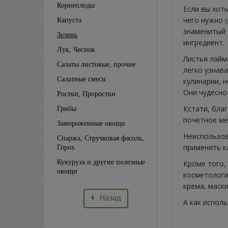
Корнеплоды
Если вы хот
чего нужно
Капуста
знаменитый 
Зелень
ингредиент.
Лук, Чеснок
Листья лайм
Салаты листовые, прочие
легко узнав
Салатные смеси
кулинарии, 
Они чудесно
Ростки, Проростки
Кстати, бла
Грибы
почетное ме
Замороженные овощи
Неиспользов
Спаржа, Стручковая фасоль,
применять к
Горох
Кукуруза и другие полезные
Кроме того,
овощи
косметологи
крема, маски
Назад
А как испол