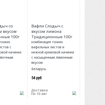
дыч со
Вафли Слодыч с
м вкусом
вкусом лимона
нные 100г
Традиционные 100г
тонких
комбинация тонких
истов с
вафельных листов и
овой начинки
нежной кремовой начинки
ивочным
с насыщенным лимонным
вкусом
Беларусь
54 руб
Доставка
Пн 10 авг