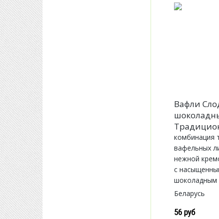
Вафли Сло
шоколадн
Традицио
комбинация 
вафельных л
нежной крем
с насыщенны
шоколадным 
Беларусь
56 руб