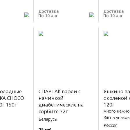
Доставка
Доставка
Пн 10 авг
Пн 10 авг
коладные
СПАРТАК вафли с
Яшкино ва
LKA CHOCO
начинкой
с соленой
0г 150г
диабетические на
120г
сорбите 72г
много нежно
3шт в упаков
Беларусь
Россия