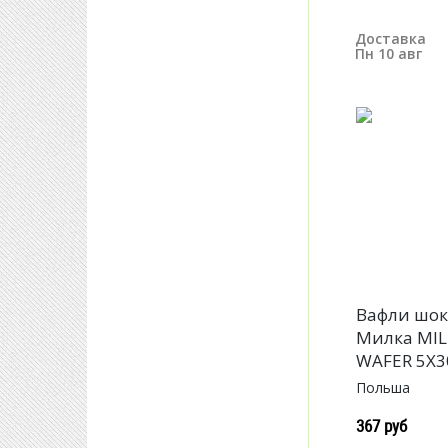
Доставка
Пн 10 авг
Вафли шо
Милка MI
WAFER 5Х3
Польша
367 руб