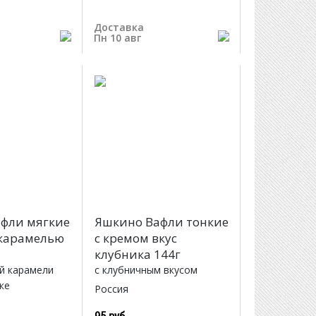
Доставка
Пн 10 авг
фли мягкие
Яшкино Вафли тонкие
 карамелью
с кремом вкус
клубника 144г
й карамели
с клубничным вкусом
ке
Россия
95 руб