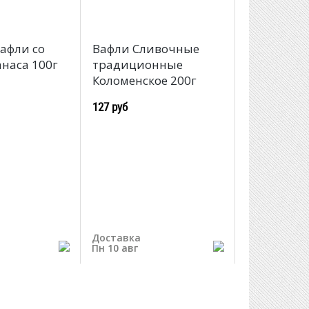
афли со
Вафли Сливочные
анаса 100г
традиционные
Коломенское 200г
127 руб
Доставка
Пн 10 авг