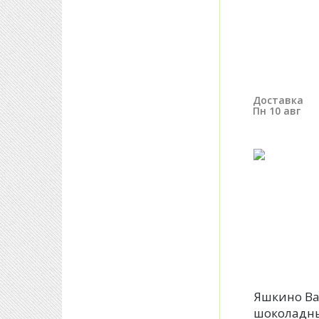
Доставка
Пн 10 авг
Яшкино В
шоколадны