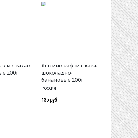
фли с какао
Яшкино вафли с какао
е 200г
шоколадно-
банановые 200г
Россия
135 руб