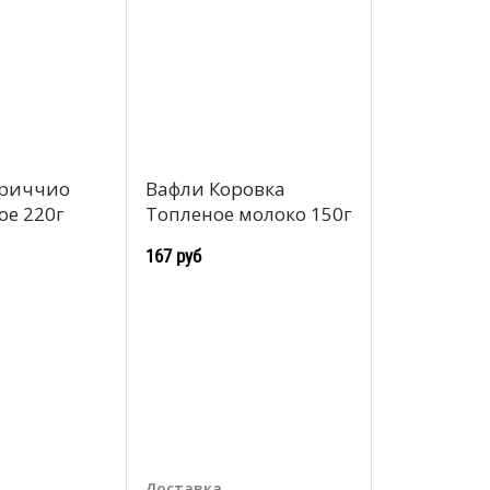
приччио
Вафли Коровка
ое 220г
Топленое молоко 150г
167 руб
Доставка