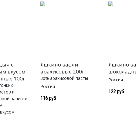
дыч с
Яшкино вафли
Яшкино ва
ым вкусом
арахисовые 200г
шоколадны
нные 100г
30% арахисовой пасты
Россия
тонких
Россия
122 руб
истов и
116 руб
овой начинки
м
вкусом