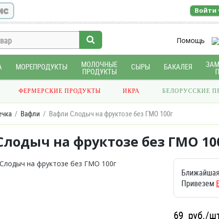
ис
Войти
Помощь
МОЛОЧНЫЕ
ЗА
А
МОРЕПРОДУКТЫ
СЫРЫ
БАКАЛЕЯ
ПРОДУКТЫ
ФЕРМЕРСКИЕ ПРОДУКТЫ
ИКРА
БЕЛОРУССКИЕ П
ечка
Вафли
Вафли Слодыч на фруктозе без ГМО 100г
Слодыч на фруктозе без ГМО 10
Ближайшая
Привезем
69
руб./ш