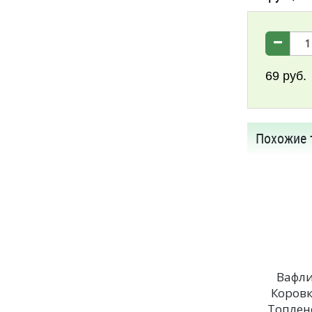
69
руб.
Похожие 
Вафл
Коров
Топлен