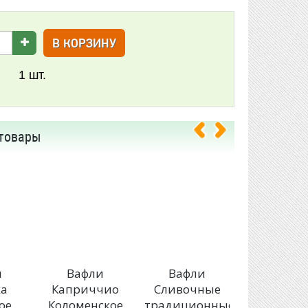
В КОРЗИНУ
1
шт.
товары
и
Вафли
Вафли
СПАРТА
ка
Каприччио
Сливочные
Вафли 
ое
Коломенское
традиционные
вкусо