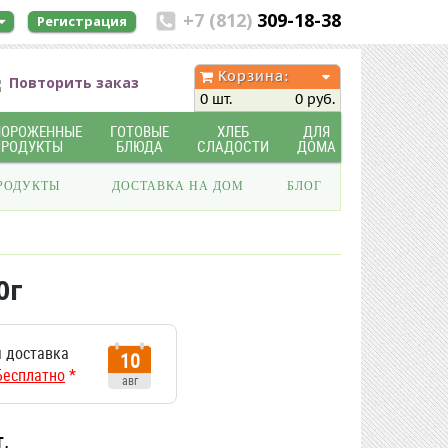
+7 (812)
309-18-38
Регистрация
Корзина:
Повторить заказ
0 шт.
0 руб.
МОРОЖЕННЫЕ
ГОТОВЫЕ
ХЛЕБ
ДЛЯ
ПРОДУКТЫ
БЛЮДА
СЛАДОСТИ
ДОМА
РОДУКТЫ
ДОСТАВКА НА ДОМ
БЛОГ
0г
 доставка
10
Бесплатно
*
авг
т.