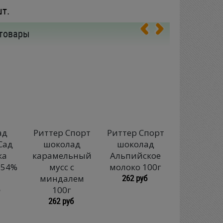
шт.
товары
ад
Риттер Спорт
Риттер Спорт
АПРИО
Сад
шоколад
шоколад
шокола
ка
карамельный
Альпийское
цукат
 54%
мусс с
молоко 100г
апельсин
262 руб
миндалем
лепест
100г
миндаля 
262 руб
264 руб