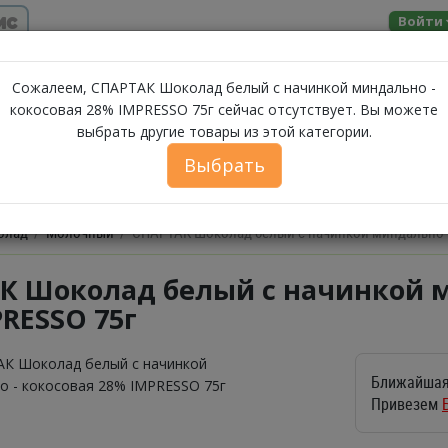
ис
Войти
Помощь
Сожалеем, СПАРТАК Шоколад белый с начинкой миндально -
кокосовая 28% IMPRESSO 75г сейчас отсутствует. Вы можете
выбрать другие товары из этой категории.
МОЛОЧНЫЕ
ЗА
А
МОРЕПРОДУКТЫ
СЫРЫ
БАКАЛЕЯ
ПРОДУКТЫ
Выбрать
ФЕРМЕРСКИЕ ПРОДУКТЫ
ИКРА
БЕЛОРУССКИЕ П
олад
Молочный
СПАРТАК Шоколад белый с начинкой миндально -
К Шоколад белый с начинкой м
RESSO 75г
Ближайшая
Привезем