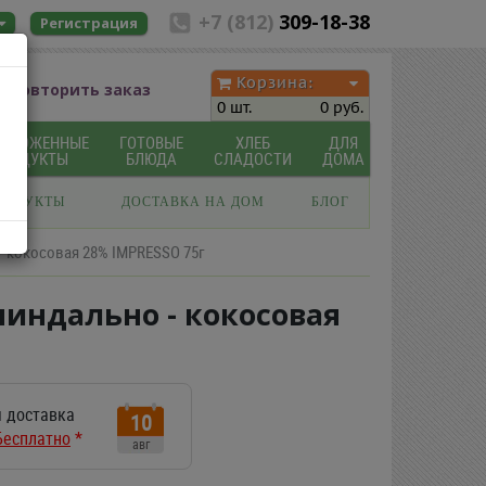
+7 (812)
309-18-38
Регистрация
Корзина:
Повторить заказ
0 шт.
0 руб.
МОРОЖЕННЫЕ
ГОТОВЫЕ
ХЛЕБ
ДЛЯ
ПРОДУКТЫ
БЛЮДА
СЛАДОСТИ
ДОМА
РОДУКТЫ
ДОСТАВКА НА ДОМ
БЛОГ
 кокосовая 28% IMPRESSO 75г
индально - кокосовая
 доставка
10
Бесплатно
*
авг