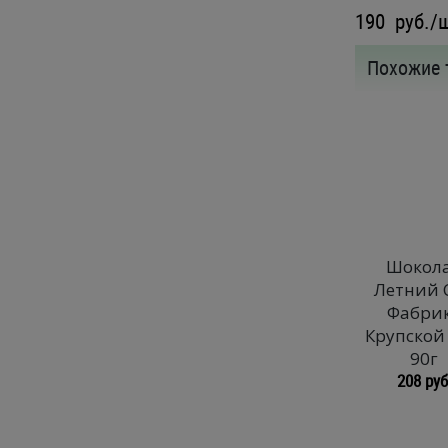
190
руб./
Похожие 
Шокол
Летний 
Фабри
Крупской
90г
208 руб