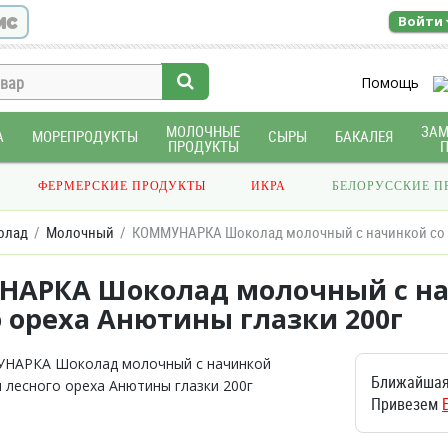
ис
Войти
Помощь
МОЛОЧНЫЕ
ЗА
А
МОРЕПРОДУКТЫ
СЫРЫ
БАКАЛЕЯ
ПРОДУКТЫ
ФЕРМЕРСКИЕ ПРОДУКТЫ
ИКРА
БЕЛОРУССКИЕ П
олад
Молочный
КОММУНАРКА Шоколад молочный с начинкой со в
АРКА Шоколад молочный с нач
 ореха Анютины глазки 200г
Ближайшая
Привезем