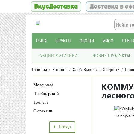
ВкусДоставка
Доставка в оф
РЫБА
ФРУКТЫ
ОВОЩИ
МЯСО
ПТИЦ
АКЦИИ МАГАЗИНА
НОВЫЕ ПРОДУКТЫ
Главная
Каталог
Хлеб, Выпечка, Сладости
Шок
КОММУН
Молочный
лесного
Швейцарский
Темный
С орехами
Назад