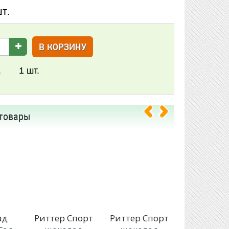
шт.
В КОРЗИНУ
.
1
шт.
товары
ад
Риттер Спорт
Риттер Спорт
АПРИО