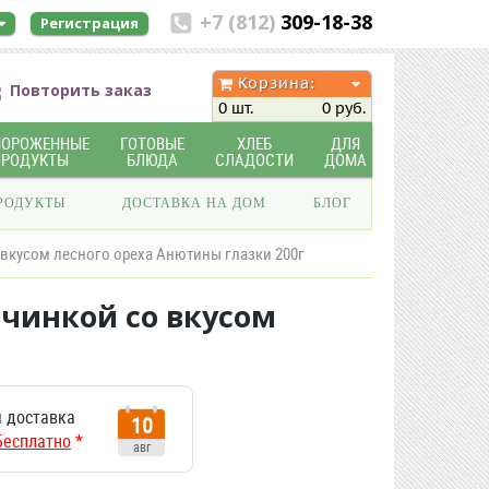
+7 (812)
309-18-38
Регистрация
Корзина:
Повторить заказ
0 шт.
0 руб.
МОРОЖЕННЫЕ
ГОТОВЫЕ
ХЛЕБ
ДЛЯ
ПРОДУКТЫ
БЛЮДА
СЛАДОСТИ
ДОМА
РОДУКТЫ
ДОСТАВКА НА ДОМ
БЛОГ
кусом лесного ореха Анютины глазки 200г
инкой со вкусом
 доставка
10
Бесплатно
*
авг