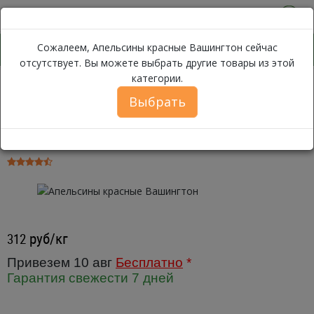
0
Сожалеем, Апельсины красные Вашингтон сейчас
отсутствует. Вы можете выбрать другие товары из этой
категории.
Апельсины
Каталог
Фрукты
Цитрусовые
Апельсины
Выбрать
Апельсины красные Вашингтон ~
500г
руб/кг
312
Привезем 10 авг
Бесплатно
*
Гарантия свежести 7 дней