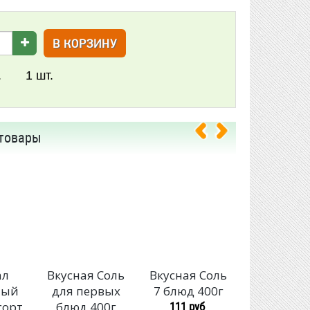
В КОРЗИНУ
.
1
шт.
товары
ал
Вкусная Соль
Вкусная Соль
Вкусная Со
ный
для первых
7 блюд 400г
чесноко
111 руб
сорт
блюд 400г
зеленью 