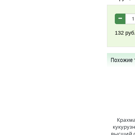
132
руб
Похожие 
Крахм
кукуруз
высший 