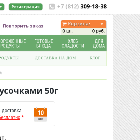
+7 (812)
309-18-38
Регистрация
Корзина:
Повторить заказ
0 шт.
0 руб.
МОРОЖЕННЫЕ
ГОТОВЫЕ
ХЛЕБ
ДЛЯ
ПРОДУКТЫ
БЛЮДА
СЛАДОСТИ
ДОМА
РОДУКТЫ
ДОСТАВКА НА ДОМ
БЛОГ
0г
усочками 50г
 доставка
10
Бесплатно
*
авг
шт.