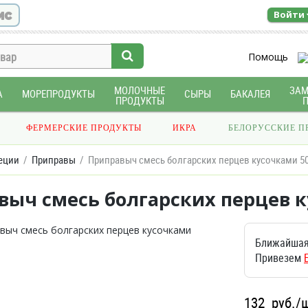
ис
Войти
Помощь
МОЛОЧНЫЕ
ЗА
А
МОРЕПРОДУКТЫ
СЫРЫ
БАКАЛЕЯ
ПРОДУКТЫ
ФЕРМЕРСКИЕ ПРОДУКТЫ
ИКРА
БЕЛОРУССКИЕ П
еции
Приправы
Приправыч смесь болгарских перцев кусочками 5
выч смесь болгарских перцев к
Ближайшая
Привезем
132
руб./