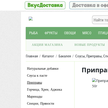
ВкусДоставка
Доставка в оф
РЫБА
ФРУКТЫ
ОВОЩИ
МЯСО
ПТИЦ
АКЦИИ МАГАЗИНА
НОВЫЕ ПРОДУКТЫ
Главная
Каталог
Бакалея
Соусы, Приправы, Сп
Припра
Натуральные добавки
Соусы к пасте
Приправы
Горчица, Хрен, Аджика
Маринады
Специи, Пряности