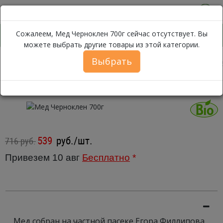
0
Сожалеем, Мед Черноклен 700г сейчас отсутствует. Вы
можете выбрать другие товары из этой категории.
Выбрать
Мед Че
Каталог
Фермерские продукты
Натуральный мед
Мед Черноклен 700г
539
руб./шт.
716 руб.
Привезем 10 авг
Бесплатно
*
Мед собран на частной пасеке Егора Филлипова