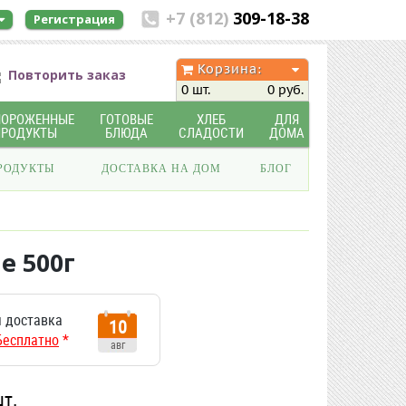
+7 (812)
309-18-38
Регистрация
Корзина:
Повторить заказ
0 шт.
0 руб.
МОРОЖЕННЫЕ
ГОТОВЫЕ
ХЛЕБ
ДЛЯ
ПРОДУКТЫ
БЛЮДА
СЛАДОСТИ
ДОМА
РОДУКТЫ
ДОСТАВКА НА ДОМ
БЛОГ
е 500г
 доставка
10
Бесплатно
*
авг
шт.