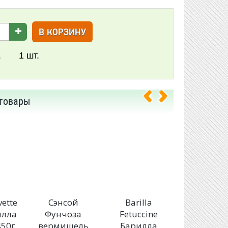
В КОРЗИНУ
.
1
шт.
товары
vette
Сэнсой
Barilla
SUNFEE
илла
Фунчоза
Fetuccine
Фунчоз
450г
вермишель
Барилла
вермише