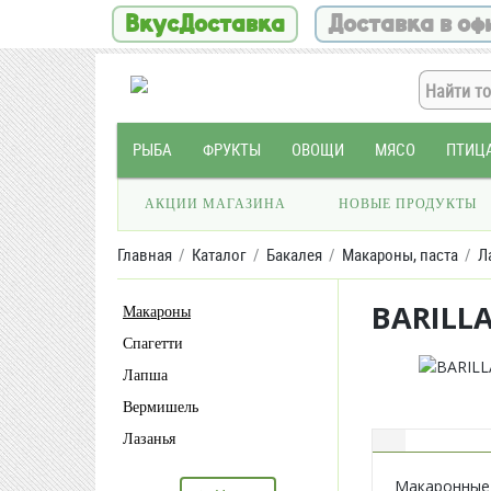
ВкусДоставка
Доставка в оф
РЫБА
ФРУКТЫ
ОВОЩИ
МЯСО
ПТИЦ
АКЦИИ МАГАЗИНА
НОВЫЕ ПРОДУКТЫ
Главная
Каталог
Бакалея
Макароны, паста
Л
BARILL
Макароны
Спагетти
Лапша
Вермишель
Лазанья
Макаронные 