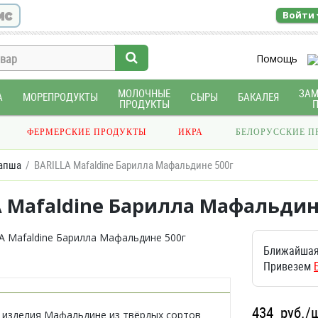
ис
Войти
Помощь
МОЛОЧНЫЕ
ЗА
А
МОРЕПРОДУКТЫ
СЫРЫ
БАКАЛЕЯ
ПРОДУКТЫ
ФЕРМЕРСКИЕ ПРОДУКТЫ
ИКРА
БЕЛОРУССКИЕ П
апша
BARILLA Mafaldine Барилла Мафальдине 500г
A Mafaldine Барилла Мафальдин
Ближайшая
Привезем
434
руб./
изделия Мафальдине из твёрдых сортов