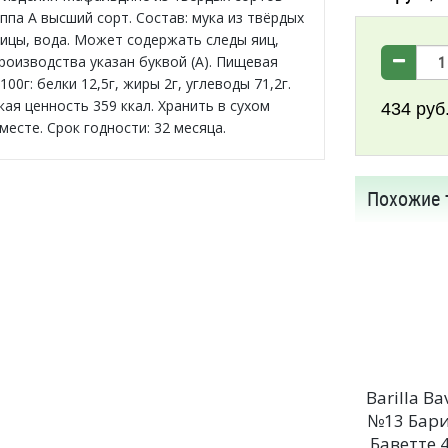
ппа А высший сорт. Состав: мука из твёрдых
ицы, вода. Может содержать следы яиц,
роизводства указан буквой (А). Пищевая
100г: белки 12,5г, жиры 2г, углеводы 71,2г.
ая ценность 359 ккал. Хранить в сухом
434
руб
есте. Срок годности: 32 месяца.
Похожие 
Barilla Ba
№13 Бар
Баветте 