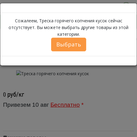
0
Сожалеем, Треска горячего копчения кусок сейчас
отсутствует. Вы можете выбрать другие товары из этой
категории.
Треска горячего копчения к
Каталог
Рыба
Треска
Выбрать
Треска горячего копчения кусок ~
600г
руб/кг
0
Привезем 10 авг
Бесплатно
*