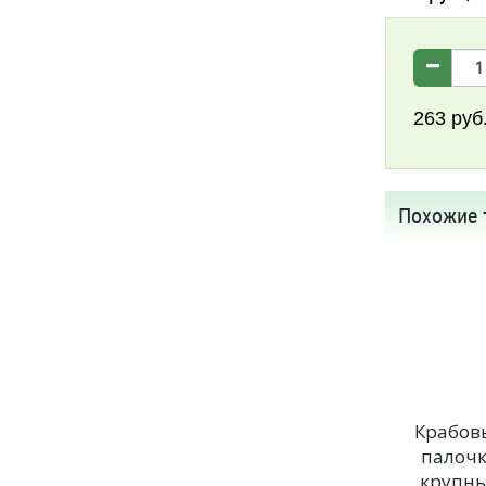
263
руб
Похожие 
Крабов
палоч
крупн