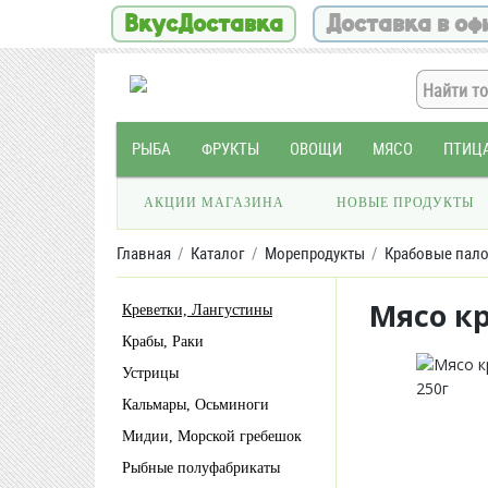
ВкусДоставка
Доставка в оф
РЫБА
ФРУКТЫ
ОВОЩИ
МЯСО
ПТИЦ
АКЦИИ МАГАЗИНА
НОВЫЕ ПРОДУКТЫ
Главная
Каталог
Морепродукты
Крабовые пал
Мясо кр
Креветки, Лангустины
Крабы, Раки
Устрицы
Кальмары, Осьминоги
Мидии, Морской гребешок
Рыбные полуфабрикаты