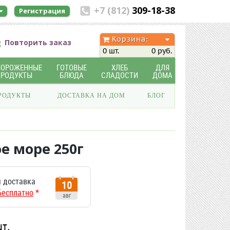
+7 (812)
309-18-38
Регистрация
Корзина:
Повторить заказ
0 шт.
0 руб.
МОРОЖЕННЫЕ
ГОТОВЫЕ
ХЛЕБ
ДЛЯ
ПРОДУКТЫ
БЛЮДА
СЛАДОСТИ
ДОМА
РОДУКТЫ
ДОСТАВКА НА ДОМ
БЛОГ
е море 250г
 доставка
10
Бесплатно
*
авг
шт.