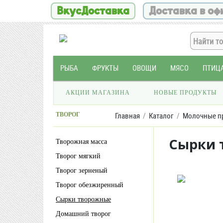
ВкусДоставка
Доставка в оф
РЫБА
ФРУКТЫ
ОВОЩИ
МЯСО
ПТИЦ
АКЦИИ МАГАЗИНА
НОВЫЕ ПРОДУКТЫ
ТВОРОГ
Главная
Каталог
Молочные п
Сырки 
Творожная масса
Творог мягкий
Творог зерненый
Творог обезжиренный
Сырки творожные
Домашний творог