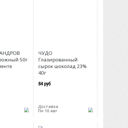
САНДРОВ
ЧУДО
рожный 50г
Глазированный
менте
сырок шоколад 23%
40г
84 руб
Доставка
Пн 10 авг