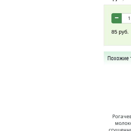
85
руб.
Похожие 
Рогаче
молок
сгущенно