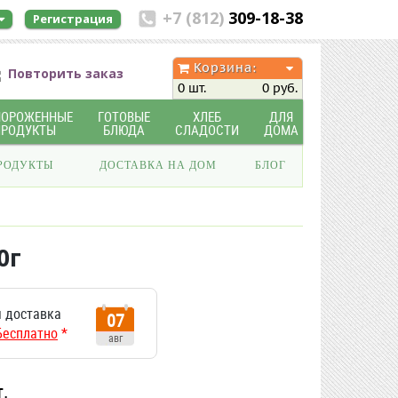
+7 (812)
309-18-38
Регистрация
Корзина:
Повторить заказ
0 шт.
0 руб.
МОРОЖЕННЫЕ
ГОТОВЫЕ
ХЛЕБ
ДЛЯ
ПРОДУКТЫ
БЛЮДА
СЛАДОСТИ
ДОМА
РОДУКТЫ
ДОСТАВКА НА ДОМ
БЛОГ
0г
 доставка
07
Бесплатно
*
авг
т.