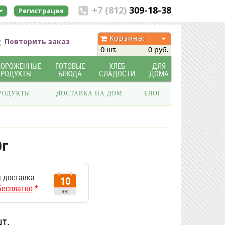
+7 (812)
309-18-38
Регистрация
Корзина:
Повторить заказ
0 шт.
0 руб.
МОРОЖЕННЫЕ
ГОТОВЫЕ
ХЛЕБ
ДЛЯ
ПРОДУКТЫ
БЛЮДА
СЛАДОСТИ
ДОМА
РОДУКТЫ
ДОСТАВКА НА ДОМ
БЛОГ
0г
 доставка
10
Бесплатно
*
авг
шт.