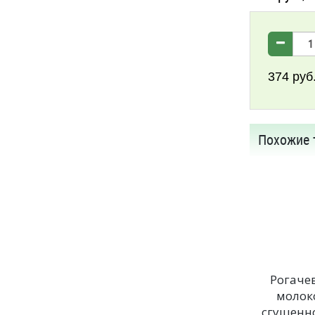
374
руб
Похожие 
Рогаче
молок
сгущенно