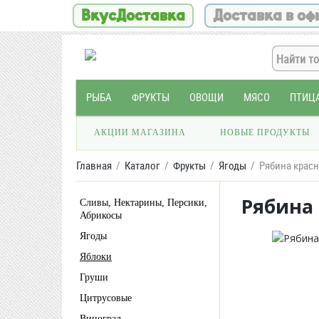
ВкусДоставка
Доставка в оф
РЫБА
ФРУКТЫ
ОВОЩИ
МЯСО
ПТИЦ
АКЦИИ МАГАЗИНА
НОВЫЕ ПРОДУКТЫ
Главная
Каталог
Фрукты
Ягоды
Рябина красн
Рябина 
Сливы, Нектарины, Персики,
Абрикосы
Ягоды
Яблоки
Груши
Цитрусовые
Виноград