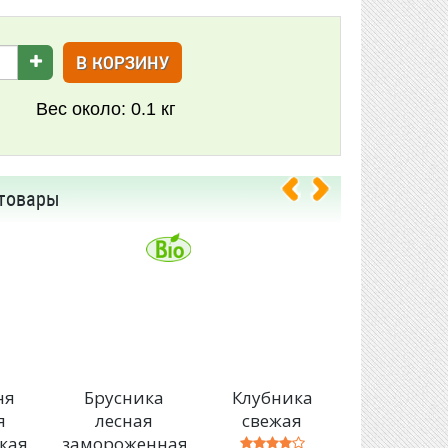
В КОРЗИНУ
.
Вес около:
0.1 кг
товары
ня
Брусника
Клубника
Ежевик
я
лесная
свежая
свежа
кая
замороженная