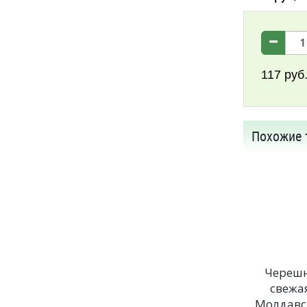
117
руб
Похожие 
Череш
свежа
Молдавс