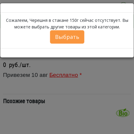
0
Сожалеем, Черешня в стакане 150г сейчас отсутствует. Вы
можете выбрать другие товары из этой категории.
Выбрать
Черешня в стакане 150г
Каталог
Фрукты
Ягоды
Черешня в стакане 150г
0
руб./шт.
Привезем 10 авг
Бесплатно
*
Похожие товары