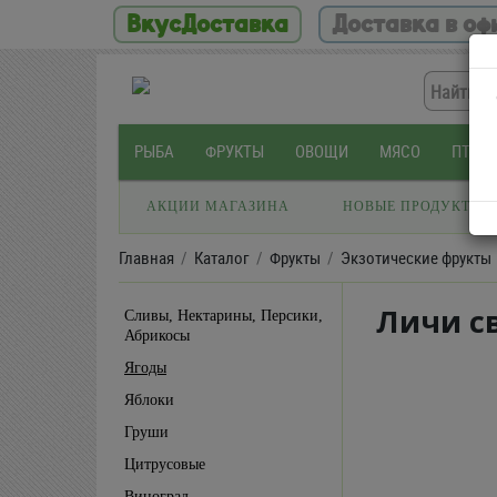
ВкусДоставка
Доставка в оф
РЫБА
ФРУКТЫ
ОВОЩИ
МЯСО
ПТИЦ
АКЦИИ МАГАЗИНА
НОВЫЕ ПРОДУКТЫ
Главная
Каталог
Фрукты
Экзотические фрукты
Личи св
Сливы, Нектарины, Персики,
Абрикосы
Ягоды
Яблоки
Груши
Цитрусовые
Виноград