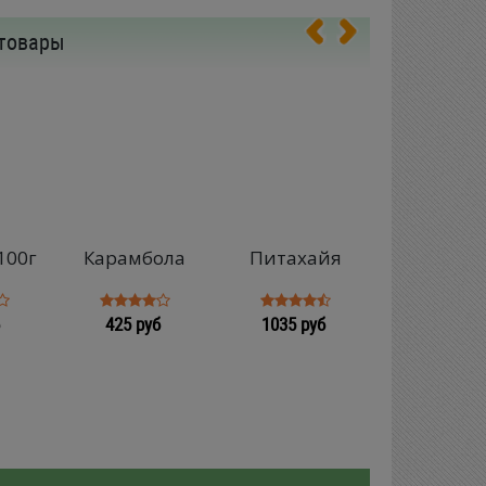
товары
100г
Карамбола
Питахайя
Папай
425 руб
1035 руб
1908 руб/