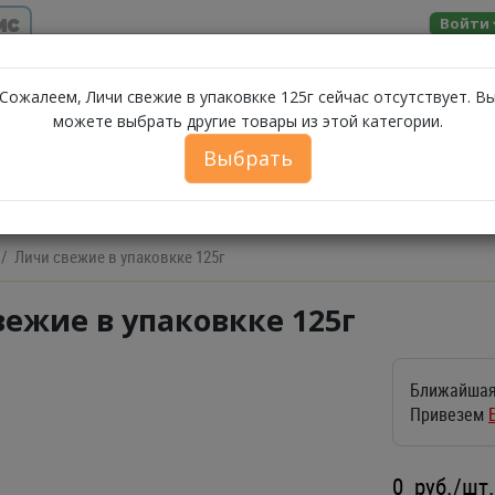
ис
Войти
Помощь
Сожалеем, Личи свежие в упаковкке 125г сейчас отсутствует. В
можете выбрать другие товары из этой категории.
МОЛОЧНЫЕ
ЗА
А
МОРЕПРОДУКТЫ
СЫРЫ
БАКАЛЕЯ
Выбрать
ПРОДУКТЫ
ФЕРМЕРСКИЕ ПРОДУКТЫ
ИКРА
БЕЛОРУССКИЕ П
Личи свежие в упаковкке 125г
ежие в упаковкке 125г
Ближайшая
Привезем
0
руб./шт.