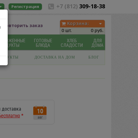
+7 (812)
309-18-38
Регистрация
Корзина:
Повторить заказ
ы
0 шт.
0 руб.
МОРОЖЕННЫЕ
ГОТОВЫЕ
ХЛЕБ
ДЛЯ
ПРОДУКТЫ
БЛЮДА
СЛАДОСТИ
ДОМА
РОДУКТЫ
ДОСТАВКА НА ДОМ
БЛОГ
 доставка
10
Бесплатно
*
авг