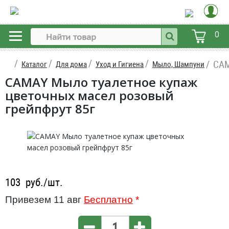
0
CAM
Каталог
Для дома
Уход и Гигиена
Мыло, Шампуни
CAMAY Мыло туалетное купаж
цветочных масел розовый
грейпфрут 85г
103
руб./шт.
Привезем 11 авг
Бесплатно
*