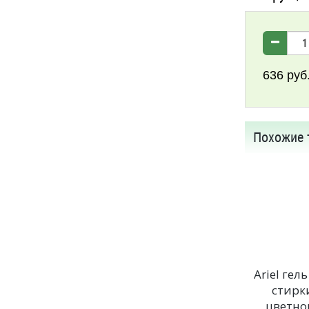
636
руб
Похожие 
Ariel гел
стирк
цветно