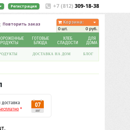
+7 (812)
309-18-38
Регистрация
Корзина:
Повторить заказ
0 шт.
0 руб.
МОРОЖЕННЫЕ
ГОТОВЫЕ
ХЛЕБ
ДЛЯ
ПРОДУКТЫ
БЛЮДА
СЛАДОСТИ
ДОМА
РОДУКТЫ
ДОСТАВКА НА ДОМ
БЛОГ
л
 доставка
07
Бесплатно
*
авг
шт.