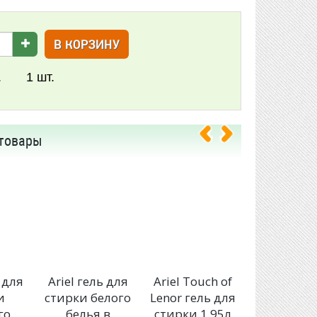
В КОРЗИНУ
.
1
шт.
товары
ь для
Ariel гель для
Ariel Touch of
Ariel кап
и
стирки белого
Lenor гель для
для сти
го
белья в
стирки 1.95л
Горны