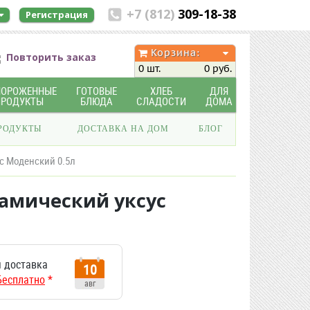
+7 (812)
309-18-38
Регистрация
Корзина:
Повторить заказ
0 шт.
0 руб.
МОРОЖЕННЫЕ
ГОТОВЫЕ
ХЛЕБ
ДЛЯ
ПРОДУКТЫ
БЛЮДА
СЛАДОСТИ
ДОМА
РОДУКТЫ
ДОСТАВКА НА ДОМ
БЛОГ
ус Моденский 0.5л
замический уксус
 доставка
10
Бесплатно
*
авг