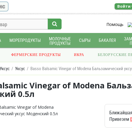
ис
Войти
Помощь
МОЛОЧНЫЕ
ЗА
А
МОРЕПРОДУКТЫ
СЫРЫ
БАКАЛЕЯ
ПРОДУКТЫ
ФЕРМЕРСКИЕ ПРОДУКТЫ
ИКРА
БЕЛОРУССКИЕ П
Уксус
Уксус
Basso Balsamic Vinegar of Modena Бальзамический укс
alsamic Vinegar of Modena Баль
кий 0.5л
Ближайшая
Привезем