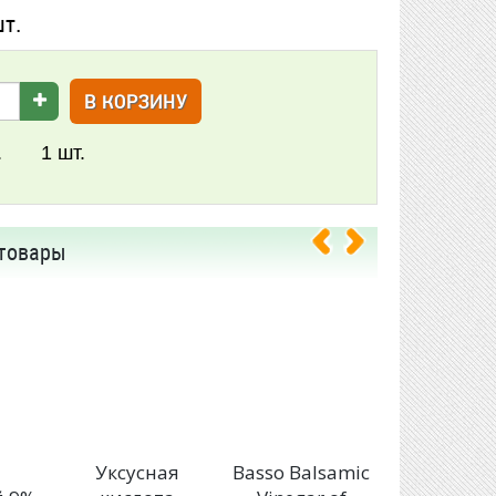
шт.
В КОРЗИНУ
.
1
шт.
товары
Уксусная
Basso Balsamic
Уксус