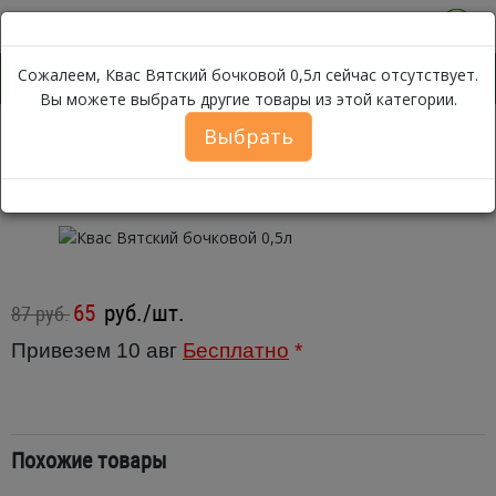
0
Сожалеем, Квас Вятский бочковой 0,5л сейчас отсутствует.
Вы можете выбрать другие товары из этой категории.
Выбрать
Квас Вятск
Каталог
Бакалея
Сок, Вода, Напитки
Квас
Квас Вятский бочковой 0,5л
65
руб./шт.
87 руб.
Привезем 10 авг
Бесплатно
*
Похожие товары