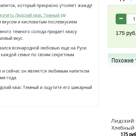
апиток, который прекрасно утоляет жажду!
купить Лидский квас Темный
со
 вкусом и кисловатым послевкусием.
аного тёмного солода придает квасу
175
руб
мовый вкус.
вался всенародной любовью еще на Руси.
в каждой семье по своим секретным
Похожие 
о и сейчас он является любимым напитком
мя года.
дский квас Темный и ощутите его шикарный
Лидский 
Хлебный 
175 руб