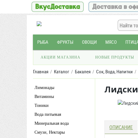
ВкусДоставка
Доставка в оф
РЫБА
ФРУКТЫ
ОВОЩИ
МЯСО
ПТИЦ
АКЦИИ МАГАЗИНА
НОВЫЕ ПРОДУКТЫ
Главная
Каталог
Бакалея
Сок, Вода, Напитки
Лидски
Лимонады
Витамины
Тоники
Вода питьевая
Минеральная вода
ОПИСАНИЕ
Смузи, Нектары