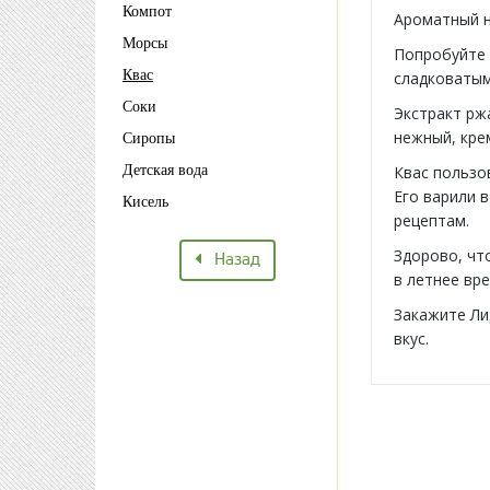
Компот
Ароматный н
Морсы
Попробуйте
Квас
сладковатым
Соки
Экстракт рж
нежный, кре
Сиропы
Детская вода
Квас пользо
Его варили 
Кисель
рецептам.
Здорово, чт
Назад
в летнее вре
Закажите Ли
вкус.