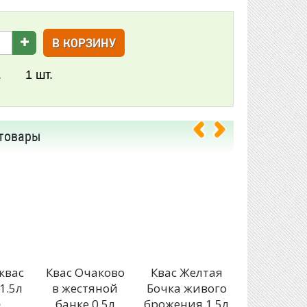
В КОРЗИНУ
.
1
шт.
товары
квас
Квас Очаково
Квас Желтая
Квас Вят
1.5л
в жестяной
Бочка живого
Хлебный 
190 руб
банке 0.5л
брожения 1.5л