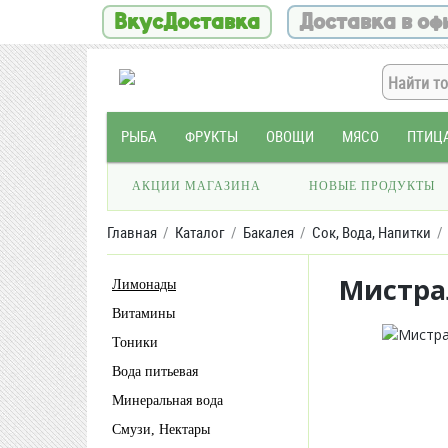
ВкусДоставка
Доставка в оф
РЫБА
ФРУКТЫ
ОВОЩИ
МЯСО
ПТИЦ
АКЦИИ МАГАЗИНА
НОВЫЕ ПРОДУКТЫ
Главная
Каталог
Бакалея
Сок, Вода, Напитки
Мистра
Лимонады
Витамины
Тоники
Вода питьевая
Минеральная вода
Смузи, Нектары