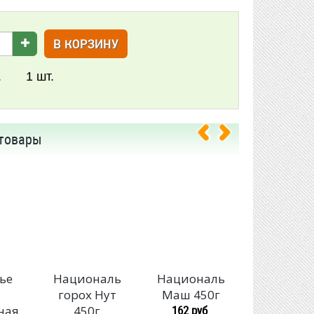
В КОРЗИНУ
.
1
шт.
товары
ье
Националь
Националь
Национа
а
горох Нут
Маш 450г
крупа Кус
162 руб
ная
450г
пшенич