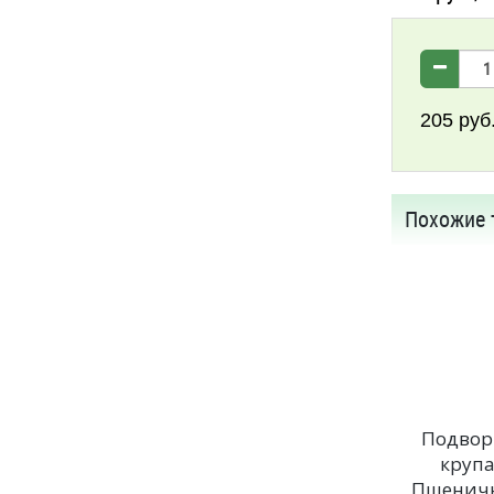
205
руб
Похожие 
Подвор
круп
Пшенич