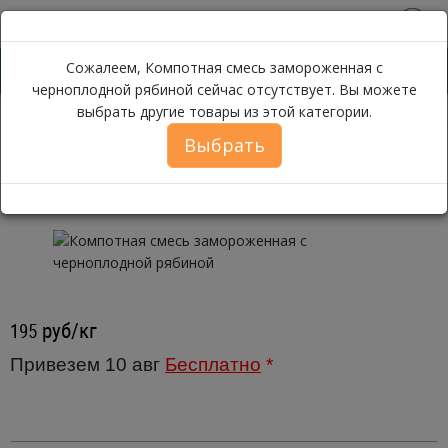
0
Сожалеем, Компотная смесь замороженная с
черноплодной рябиной сейчас отсутствует. Вы можете
выбрать другие товары из этой категории.
Компо
Каталог
Замороженные продукты
Ягоды, Фрукты
Выбрать
Компотная смесь замороженная с
черноплодной рябиной ~ 1 кг.
руб/кг
195
Привезем 10 авг
Бесплатно
*